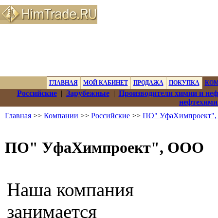
ГЛАВНАЯ
МОЙ КАБИНЕТ
ПРОДАЖА
ПОКУПКА
КО
Российские
|
Зарубежные
|
Производители химии и не
нефтехими
Главная
>>
Компании
>>
Российские
>>
ПО" УфаХимпроект"
ПО" УфаХимпроект", ООО
Наша компания
занимается