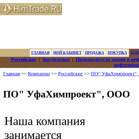
ГЛАВНАЯ
МОЙ КАБИНЕТ
ПРОДАЖА
ПОКУПКА
КО
Российские
|
Зарубежные
|
Производители химии и не
нефтехими
Главная
>>
Компании
>>
Российские
>>
ПО" УфаХимпроект"
ПО" УфаХимпроект", ООО
Наша компания
занимается