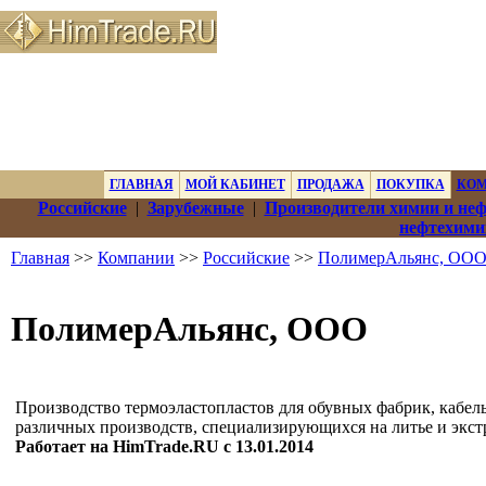
ГЛАВНАЯ
МОЙ КАБИНЕТ
ПРОДАЖА
ПОКУПКА
КО
Российские
|
Зарубежные
|
Производители химии и не
нефтехими
Главная
>>
Компании
>>
Российские
>>
ПолимерАльянс, ОО
ПолимерАльянс, ООО
Производство термоэластопластов для обувных фабрик, кабел
различных производств, специализирующихся на литье и экст
Работает на HimTrade.RU с 13.01.2014