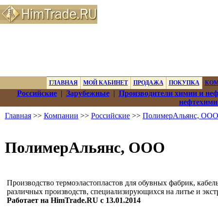
ГЛАВНАЯ
МОЙ КАБИНЕТ
ПРОДАЖА
ПОКУПКА
КО
Российские
|
Зарубежные
|
Производители химии и не
нефтехими
Главная
>>
Компании
>>
Российские
>>
ПолимерАльянс, ОО
ПолимерАльянс, ООО
Производство термоэластопластов для обувных фабрик, кабел
различных производств, специализирующихся на литье и экст
Работает на HimTrade.RU с 13.01.2014