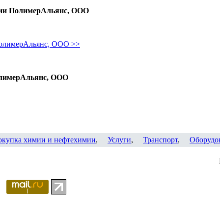
нии ПолимерАльянс, ООО
ПолимерАльянс, ООО >>
олимерАльянс, ООО
окупка химии и нефтехимии
,
Услуги
,
Транспорт
,
Оборудо