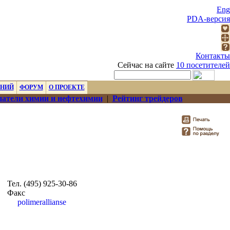
Eng
PDA-версия
Контакты
Сейчас на сайте
10 посетителей
ЕНИЙ
ФОРУМ
О ПРОЕКТЕ
атели химии и нефтехимии
|
Рейтинг трейдеров
Тел. (495) 925-30-86
Факс
polimerallianse