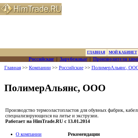
ГЛАВНАЯ
МОЙ КАБИНЕТ
Российские
|
Зарубежные
|
Производители хим
Главная
>>
Компании
>>
Российские
>>
ПолимерАльянс, ОО
ПолимерАльянс, ООО
Производство термоэластопластов для обувных фабрик, кабел
специализирующихся на литье и экструзии.
Работает на HimTrade.RU с 13.01.2014
О компании
Рекомендации