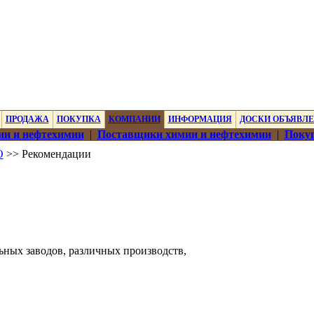
ПРОДАЖА
ПОКУПКА
КОМПАНИИ
ИНФОРМАЦИЯ
ДОСКИ ОБЪЯВЛ
ии и нефтехимии
|
Поставщики химии и нефтехимии
|
Покуп
О
>> Рекомендации
ьных заводов, различных производств,