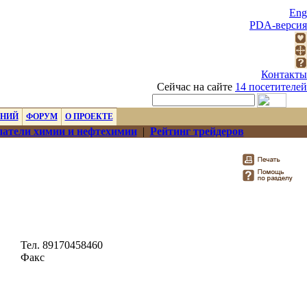
Eng
PDA-версия
Контакты
Сейчас на сайте
14 посетителей
ЕНИЙ
ФОРУМ
О ПРОЕКТЕ
атели химии и нефтехимии
|
Рейтинг трейдеров
Тел. 89170458460
Факс