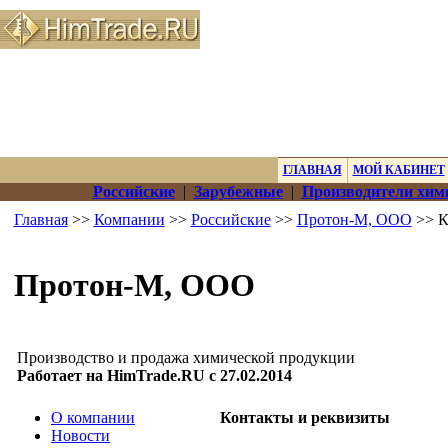
ГЛАВНАЯ
МОЙ КАБИНЕТ
Российские
|
Зарубежные
|
Производители хим
Главная
>>
Компании
>>
Российские
>>
Протон-М, ООО
>> К
Протон-М, ООО
Производство и продажа химической продукции
Работает на HimTrade.RU с 27.02.2014
О компании
Контакты и реквизиты
Новости