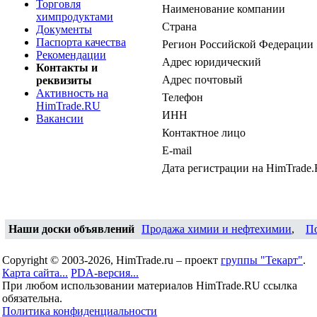
Торговля
Наименование компании
химпродуктами
Страна
Документы
Паспорта качества
Регион Российской Федерации
Рекомендации
Адрес юридический
Контакты и
Адрес почтовый
реквизиты
Активность на
Телефон
HimTrade.RU
ИНН
Вакансии
Контактное лицо
E-mail
Дата регистрации на HimTrade
Наши доски объявлений
Продажа химии и нефтехимии
,
П
Copyright © 2003-2026, HimTrade.ru – проект
группы "Текарт"
.
Карта сайта...
PDA-версия...
При любом использовании материалов HimTrade.RU ссылка
обязательна.
Политика конфиденциальности