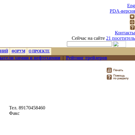
Eng
PDA-версия
Контакты
Сейчас на сайте
21 посетитель
ЕНИЙ
ФОРУМ
О ПРОЕКТЕ
атели химии и нефтехимии
|
Рейтинг трейдеров
Тел. 89170458460
Факс