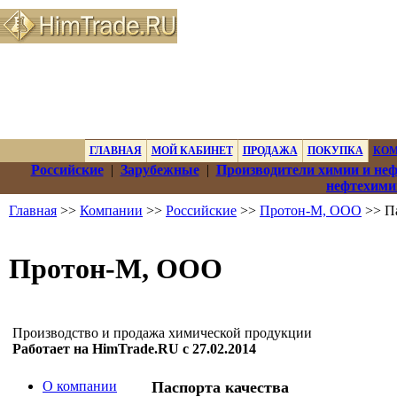
ГЛАВНАЯ
МОЙ КАБИНЕТ
ПРОДАЖА
ПОКУПКА
КО
Российские
|
Зарубежные
|
Производители химии и не
нефтехими
Главная
>>
Компании
>>
Российские
>>
Протон-М, ООО
>> Па
Протон-М, ООО
Производство и продажа химической продукции
Работает на HimTrade.RU с 27.02.2014
О компании
Паспорта качества