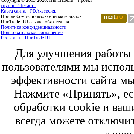
Copyright © 2003-2026, HimTrade.ru – проект
группы "Текарт"
.
Карта сайта...
PDA-версия...
При любом использовании материалов
HimTrade.RU ссылка обязательна.
Политика конфиденциальности
Пользовательское соглашение
Реклама на HimTrade.RU
Для улучшения работы с
пользователями мы исполь
эффективности сайта мы
Нажмите «Принять», ес
обработки cookie и ва
всегда можете отключит
вашег