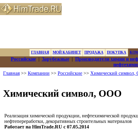
ГЛАВНАЯ
МОЙ КАБИНЕТ
ПРОДАЖА
ПОКУПКА
КО
Российские
|
Зарубежные
|
Производители химии и не
нефтехими
Главная
>>
Компании
>>
Российские
>>
Химический символ,
Химический символ, ООО
Реализация химической продукции, нефтехимической продукц
нефтепереработки, декоративных строительных материалов
Работает на HimTrade.RU с 07.05.2014