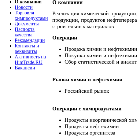
О компании
О компании
Новости
Торговля
Реализация химической продукции
химпродуктами
продукции, продуктов нефтеперера
Документы
строительных материалов
Паспорта
качества
Операции
Рекомендации
Контакты и
Продажа химии и нефтехими
реквизиты
Покупка химии и нефтехими
Активность на
Сбор статистической и анали
HimTrade.RU
Вакансии
Рынки химии и нефтехимии
Российский рынок
Операции c химпродуктами
Продукты неорганической хи
Продукты нефтехимии
Продукты оргсинтеза