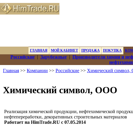
ГЛАВНАЯ
МОЙ КАБИНЕТ
ПРОДАЖА
ПОКУПКА
КО
Российские
|
Зарубежные
|
Производители химии и не
нефтехими
Главная
>>
Компании
>>
Российские
>>
Химический символ,
Химический символ, ООО
Реализация химической продукции, нефтехимической продукц
нефтепереработки, декоративных строительных материалов
Работает на HimTrade.RU с 07.05.2014