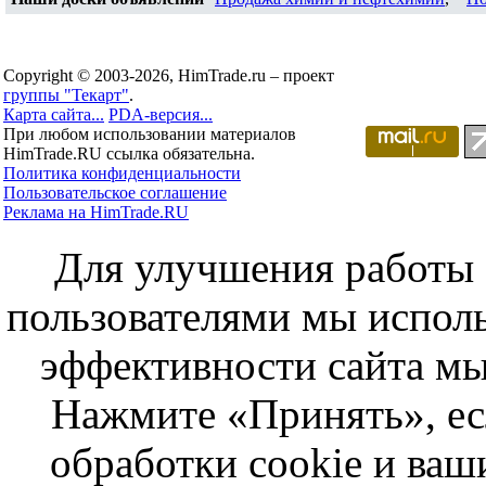
Copyright © 2003-2026, HimTrade.ru – проект
группы "Текарт"
.
Карта сайта...
PDA-версия...
При любом использовании материалов
HimTrade.RU ссылка обязательна.
Политика конфиденциальности
Пользовательское соглашение
Реклама на HimTrade.RU
Для улучшения работы с
пользователями мы исполь
эффективности сайта мы
Нажмите «Принять», ес
обработки cookie и ва