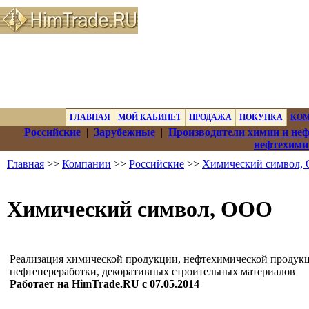
ГЛАВНАЯ
МОЙ КАБИНЕТ
ПРОДАЖА
ПОКУПКА
КО
Российские
|
Зарубежные
|
Производители химии и не
нефтехими
Главная
>>
Компании
>>
Российские
>>
Химический символ,
Химический символ, ООО
Реализация химической продукции, нефтехимической продукц
нефтепереработки, декоративных строительных материалов
Работает на HimTrade.RU с 07.05.2014