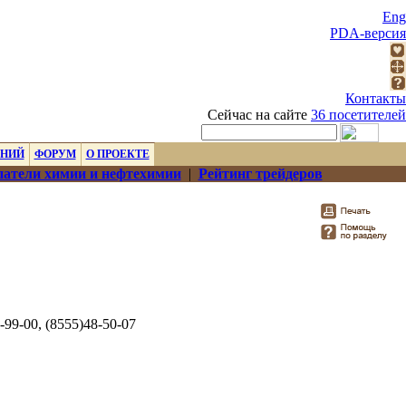
Eng
PDA-версия
Контакты
Сейчас на сайте
36 посетителей
ЕНИЙ
ФОРУМ
О ПРОЕКТЕ
атели химии и нефтехимии
|
Рейтинг трейдеров
-99-00, (8555)48-50-07