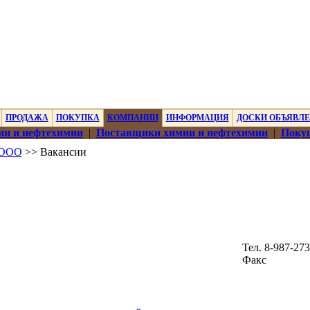
ПРОДАЖА
ПОКУПКА
КОМПАНИИ
ИНФОРМАЦИЯ
ДОСКИ ОБЪЯВЛ
ии и нефтехимии
|
Поставщики химии и нефтехимии
|
Покуп
 ООО
>> Вакансии
Тел. 8-987-273
Факс