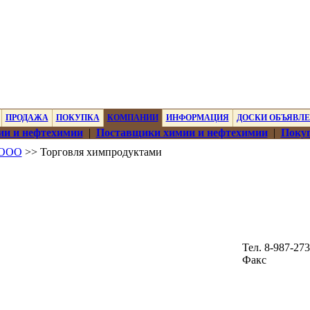
ПРОДАЖА
ПОКУПКА
КОМПАНИИ
ИНФОРМАЦИЯ
ДОСКИ ОБЪЯВЛ
ии и нефтехимии
|
Поставщики химии и нефтехимии
|
Покуп
 ООО
>> Торговля химпродуктами
Тел. 8-987-273
Факс