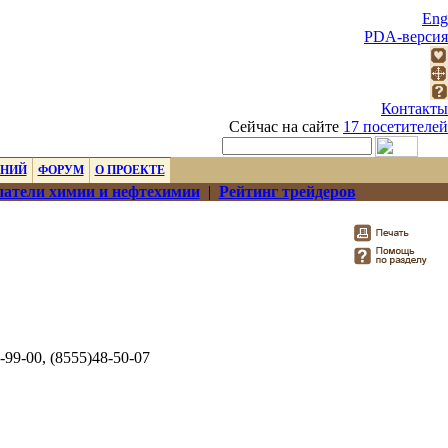
Eng
PDA-версия
Контакты
Сейчас на сайте
17 посетителей
ЕНИЙ
ФОРУМ
О ПРОЕКТЕ
атели химии и нефтехимии
|
Рейтинг трейдеров
-99-00, (8555)48-50-07