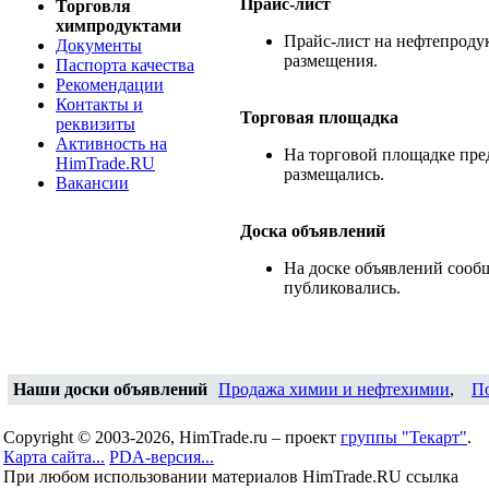
Прайс-лист
Торговля
химпродуктами
Прайс-лист на нефтепродук
Документы
размещения.
Паспорта качества
Рекомендации
Контакты и
Торговая площадка
реквизиты
Активность на
На торговой площадке пре
HimTrade.RU
размещались.
Вакансии
Доска объявлений
На доске объявлений сооб
публиковались.
Наши доски объявлений
Продажа химии и нефтехимии
,
П
Copyright © 2003-2026, HimTrade.ru – проект
группы "Текарт"
.
Карта сайта...
PDA-версия...
При любом использовании материалов HimTrade.RU ссылка