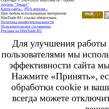
Copyright © 2003-2026, HimTrade.ru – проект
группы "Текарт"
.
Карта сайта...
PDA-версия...
При любом использовании материалов
HimTrade.RU ссылка обязательна.
Политика конфиденциальности
Пользовательское соглашение
Реклама на HimTrade.RU
Для улучшения работы с
пользователями мы исполь
эффективности сайта мы
Нажмите «Принять», ес
обработки cookie и ва
всегда можете отключит
вашег