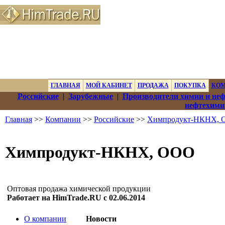
ГЛАВНАЯ
МОЙ КАБИНЕТ
ПРОДАЖА
ПОКУПКА
КО
Российские
|
Зарубежные
|
Производители химии и не
нефтехими
Главная
>>
Компании
>>
Российские
>>
Химпродукт-НКНХ,
Химпродукт-НКНХ, ООО
Оптовая продажа химической продукции
Работает на HimTrade.RU с 02.06.2014
О компании
Новости