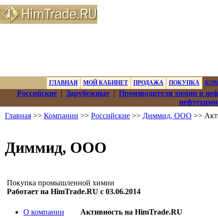
ГЛАВНАЯ
МОЙ КАБИНЕТ
ПРОДАЖА
ПОКУПКА
КО
Российские
|
Зарубежные
|
Производители химии и не
нефтехими
Главная
>>
Компании
>>
Российские
>>
Диммид, ООО
>> Акт
Диммид, ООО
Покупка промышленной химии
Работает на HimTrade.RU с 03.06.2014
О компании
Активность на HimTrade.RU