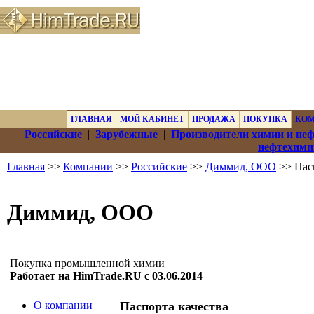
ГЛАВНАЯ
МОЙ КАБИНЕТ
ПРОДАЖА
ПОКУПКА
КО
Российские
|
Зарубежные
|
Производители химии и не
нефтехими
Главная
>>
Компании
>>
Российские
>>
Диммид, ООО
>> Пасп
Диммид, ООО
Покупка промышленной химии
Работает на HimTrade.RU с 03.06.2014
О компании
Паспорта качества