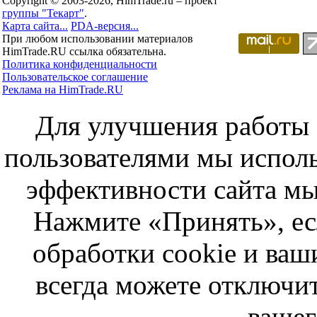
Copyright © 2003-2026, HimTrade.ru – проект
группы "Текарт"
.
Карта сайта...
PDA-версия...
При любом использовании материалов
HimTrade.RU ссылка обязательна.
Политика конфиденциальности
Пользовательское соглашение
Реклама на HimTrade.RU
Для улучшения работы с
пользователями мы исполь
эффективности сайта мы
Нажмите «Принять», ес
обработки cookie и ва
всегда можете отключит
вашег