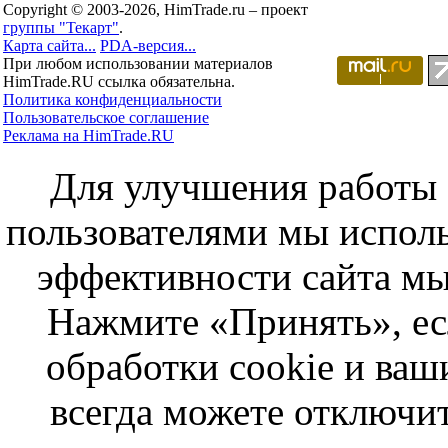
Copyright © 2003-2026, HimTrade.ru – проект
группы "Текарт"
.
Карта сайта...
PDA-версия...
При любом использовании материалов
HimTrade.RU ссылка обязательна.
Политика конфиденциальности
Пользовательское соглашение
Реклама на HimTrade.RU
Для улучшения работы с
пользователями мы исполь
эффективности сайта мы
Нажмите «Принять», ес
обработки cookie и ва
всегда можете отключит