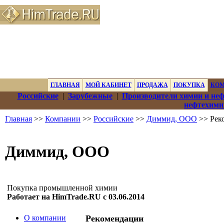
ГЛАВНАЯ
МОЙ КАБИНЕТ
ПРОДАЖА
ПОКУПКА
КО
Российские
|
Зарубежные
|
Производители химии и не
нефтехими
Главная
>>
Компании
>>
Российские
>>
Диммид, ООО
>> Рек
Диммид, ООО
Покупка промышленной химии
Работает на HimTrade.RU с 03.06.2014
О компании
Рекомендации