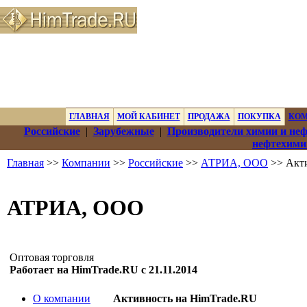
ГЛАВНАЯ
МОЙ КАБИНЕТ
ПРОДАЖА
ПОКУПКА
КО
Российские
|
Зарубежные
|
Производители химии и не
нефтехими
Главная
>>
Компании
>>
Российские
>>
АТРИА, ООО
>> Акти
АТРИА, ООО
Оптовая торговля
Работает на HimTrade.RU с 21.11.2014
О компании
Активность на HimTrade.RU