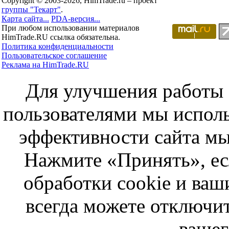
Copyright © 2003-2026, HimTrade.ru – проект
группы "Текарт"
.
Карта сайта...
PDA-версия...
При любом использовании материалов
HimTrade.RU ссылка обязательна.
Политика конфиденциальности
Пользовательское соглашение
Реклама на HimTrade.RU
Для улучшения работы с
пользователями мы исполь
эффективности сайта мы
Нажмите «Принять», ес
обработки cookie и ва
всегда можете отключит
вашег