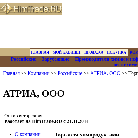
ГЛАВНАЯ
МОЙ КАБИНЕТ
ПРОДАЖА
ПОКУПКА
КО
Российские
|
Зарубежные
|
Производители химии и не
нефтехими
Главная
>>
Компании
>>
Российские
>>
АТРИА, ООО
>> Торг
АТРИА, ООО
Оптовая торговля
Работает на HimTrade.RU с 21.11.2014
О компании
Торговля химпродуктами