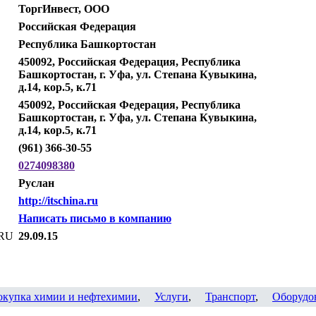
ТоргИнвест, ООО
Российская Федерация
Республика Башкортостан
450092, Российская Федерация, Республика
Башкортостан, г. Уфа, ул. Степана Кувыкина,
д.14, кор.5, к.71
450092, Российская Федерация, Республика
Башкортостан, г. Уфа, ул. Степана Кувыкина,
д.14, кор.5, к.71
(961) 366-30-55
0274098380
Руслан
http://itschina.ru
Написать письмо в компанию
.RU
29.09.15
окупка химии и нефтехимии
,
Услуги
,
Транспорт
,
Оборудо