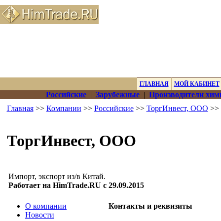
ГЛАВНАЯ
МОЙ КАБИНЕТ
Российские
|
Зарубежные
|
Производители хим
Главная
>>
Компании
>>
Российские
>>
ТоргИнвест, ООО
>> 
ТоргИнвест, ООО
Импорт, экспорт из/в Китай.
Работает на HimTrade.RU с 29.09.2015
О компании
Контакты и реквизиты
Новости