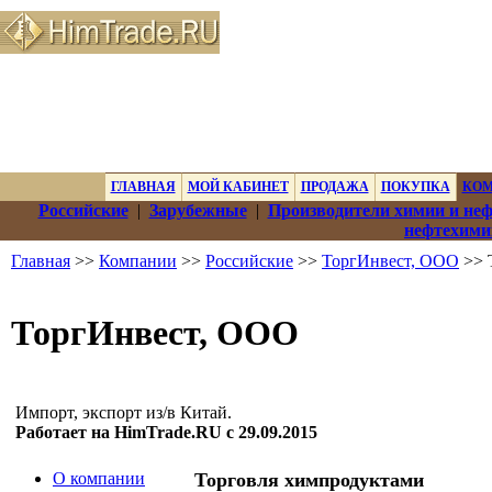
ГЛАВНАЯ
МОЙ КАБИНЕТ
ПРОДАЖА
ПОКУПКА
КО
Российские
|
Зарубежные
|
Производители химии и не
нефтехими
Главная
>>
Компании
>>
Российские
>>
ТоргИнвест, ООО
>> 
ТоргИнвест, ООО
Импорт, экспорт из/в Китай.
Работает на HimTrade.RU с 29.09.2015
О компании
Торговля химпродуктами