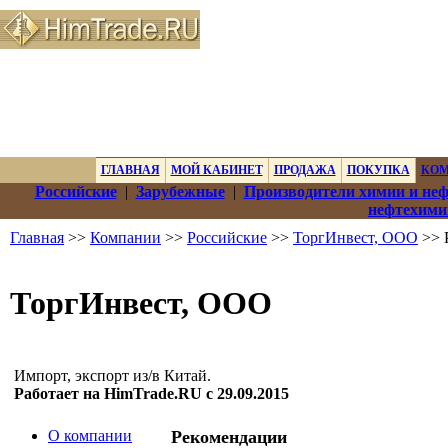
ГЛАВНАЯ
МОЙ КАБИНЕТ
ПРОДАЖА
ПОКУПКА
КО
Российские
|
Зарубежные
|
Производители химии и не
нефтехими
Главная
>>
Компании
>>
Российские
>>
ТоргИнвест, ООО
>> 
ТоргИнвест, ООО
Импорт, экспорт из/в Китай.
Работает на HimTrade.RU с 29.09.2015
О компании
Рекомендации