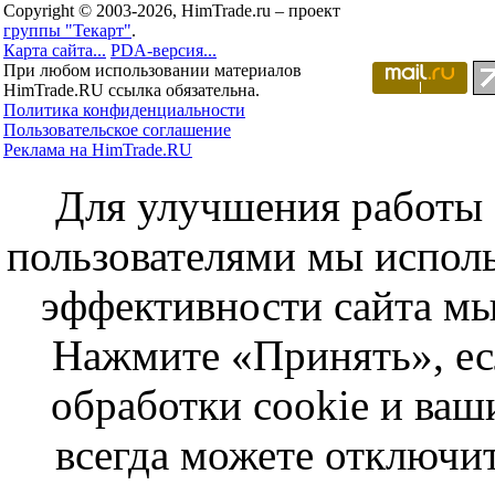
Copyright © 2003-2026, HimTrade.ru – проект
группы "Текарт"
.
Карта сайта...
PDA-версия...
При любом использовании материалов
HimTrade.RU ссылка обязательна.
Политика конфиденциальности
Пользовательское соглашение
Реклама на HimTrade.RU
Для улучшения работы с
пользователями мы исполь
эффективности сайта мы
Нажмите «Принять», ес
обработки cookie и ва
всегда можете отключит