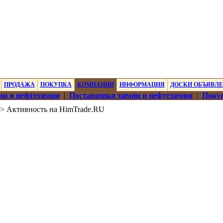
ПРОДАЖА
ПОКУПКА
КОМПАНИИ
ИНФОРМАЦИЯ
ДОСКИ ОБЪЯВЛ
ии и нефтехимии
|
Поставщики химии и нефтехимии
|
Покуп
> Активность на HimTrade.RU