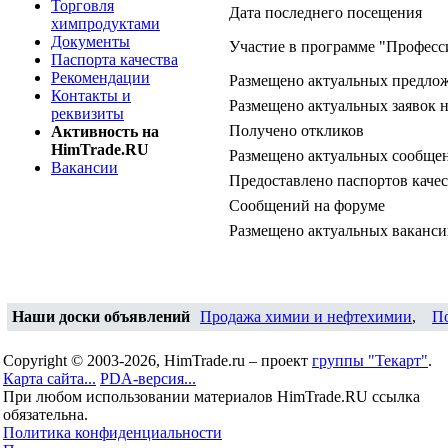
Торговля
Дата последнего посещения
химпродуктами
Документы
Участие в программе "Професс
Паспорта качества
Рекомендации
Размещено актуальных предло
Контакты и
Размещено актуальных заявок 
реквизиты
Получено откликов
Активность на
HimTrade.RU
Размещено актуальных сообщен
Вакансии
Предоставлено паспортов качес
Сообщений на форуме
Размещено актуальных ваканс
Наши доски объявлений
Продажа химии и нефтехимии
,
П
Copyright © 2003-2026, HimTrade.ru – проект
группы "Текарт"
.
Карта сайта...
PDA-версия...
При любом использовании материалов HimTrade.RU ссылка
обязательна.
Политика конфиденциальности