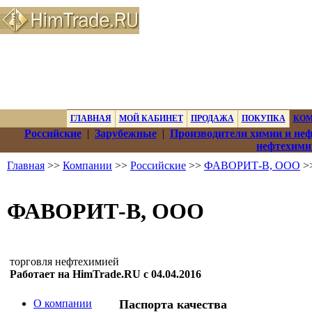
ГЛАВНАЯ
МОЙ КАБИНЕТ
ПРОДАЖА
ПОКУПКА
КО
Российские
|
Зарубежные
|
Производители химии и не
нефтехими
Главная
>>
Компании
>>
Российские
>>
ФАВОРИТ-В, ООО
>>
ФАВОРИТ-В, ООО
торговля нефтехимией
Работает на HimTrade.RU с 04.04.2016
О компании
Паспорта качества