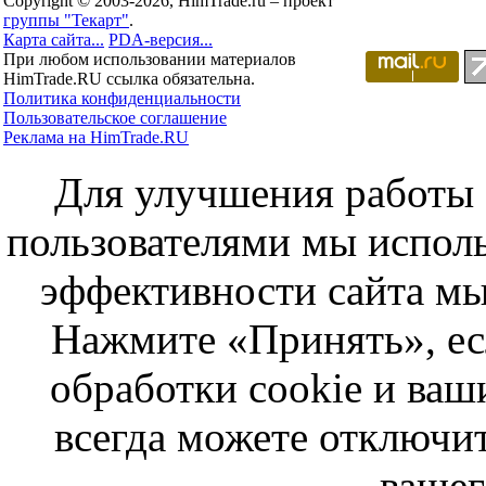
Copyright © 2003-2026, HimTrade.ru – проект
группы "Текарт"
.
Карта сайта...
PDA-версия...
При любом использовании материалов
HimTrade.RU ссылка обязательна.
Политика конфиденциальности
Пользовательское соглашение
Реклама на HimTrade.RU
Для улучшения работы с
пользователями мы исполь
эффективности сайта мы
Нажмите «Принять», ес
обработки cookie и ва
всегда можете отключит
вашег