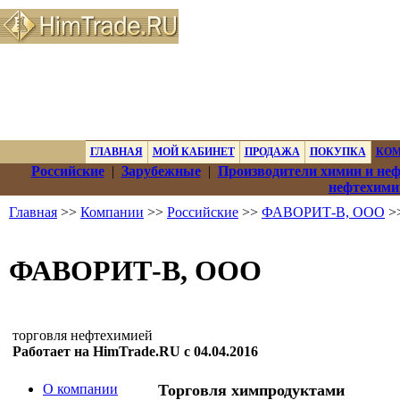
ГЛАВНАЯ
МОЙ КАБИНЕТ
ПРОДАЖА
ПОКУПКА
КО
Российские
|
Зарубежные
|
Производители химии и не
нефтехими
Главная
>>
Компании
>>
Российские
>>
ФАВОРИТ-В, ООО
>>
ФАВОРИТ-В, ООО
торговля нефтехимией
Работает на HimTrade.RU с 04.04.2016
О компании
Торговля химпродуктами