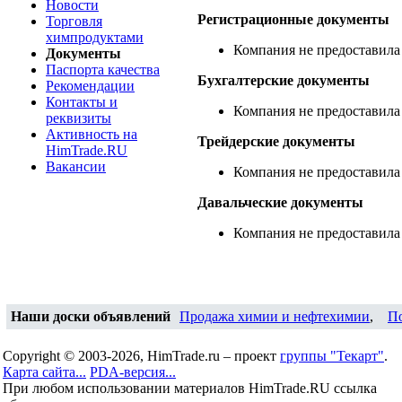
Новости
Регистрационные документы
Торговля
химпродуктами
Компания не предоставила
Документы
Паспорта качества
Бухгалтерские документы
Рекомендации
Контакты и
Компания не предоставила
реквизиты
Активность на
Трейдерские документы
HimTrade.RU
Вакансии
Компания не предоставила
Давальческие документы
Компания не предоставила
Наши доски объявлений
Продажа химии и нефтехимии
,
П
Copyright © 2003-2026, HimTrade.ru – проект
группы "Текарт"
.
Карта сайта...
PDA-версия...
При любом использовании материалов HimTrade.RU ссылка