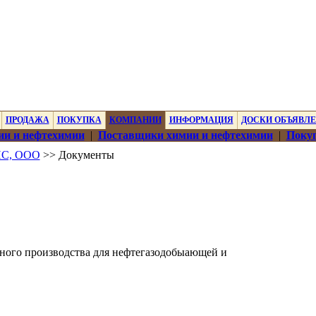
ПРОДАЖА
ПОКУПКА
КОМПАНИИ
ИНФОРМАЦИЯ
ДОСКИ ОБЪЯВЛ
ии и нефтехимии
|
Поставщики химии и нефтехимии
|
Покуп
С, ООО
>> Документы
ного производства для нефтегазодобыающей и