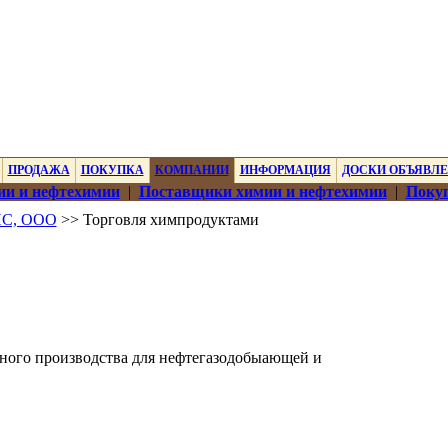
ПРОДАЖА
ПОКУПКА
КОМПАНИИ
ИНФОРМАЦИЯ
ДОСКИ ОБЪЯВЛ
ии и нефтехимии
|
Поставщики химии и нефтехимии
|
Покуп
С, ООО
>> Торговля химпродуктами
ного производства для нефтегазодобыающей и