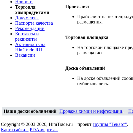
Новости
Прайс-лист
Торговля
химпродуктами
Прайс-лист на нефтепродук
Документы
размещения.
Паспорта качества
Рекомендации
Контакты и
Торговая площадка
реквизиты
Активность на
На торговой площадке пре
HimTrade.RU
размещались.
Вакансии
Доска объявлений
На доске объявлений сооб
публиковались.
Наши доски объявлений
Продажа химии и нефтехимии
,
П
Copyright © 2003-2026, HimTrade.ru – проект
группы "Текарт"
.
Карта сайта...
PDA-версия...