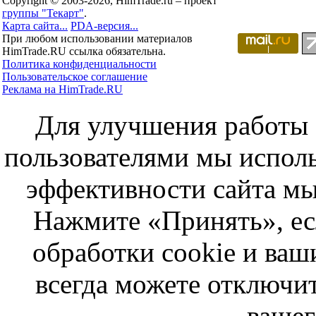
Copyright © 2003-2026, HimTrade.ru – проект
группы "Текарт"
.
Карта сайта...
PDA-версия...
При любом использовании материалов
HimTrade.RU ссылка обязательна.
Политика конфиденциальности
Пользовательское соглашение
Реклама на HimTrade.RU
Для улучшения работы с
пользователями мы исполь
эффективности сайта мы
Нажмите «Принять», ес
обработки cookie и ва
всегда можете отключит
вашег