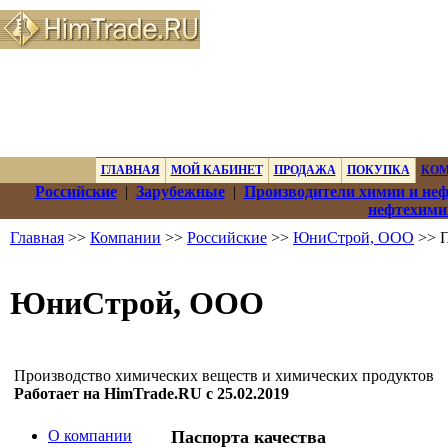
ГЛАВНАЯ
МОЙ КАБИНЕТ
ПРОДАЖА
ПОКУПКА
КО
Российские
|
Зарубежные
|
Производители химии и не
нефтехими
Главная
>>
Компании
>>
Российские
>>
ЮниСтрой, ООО
>> П
ЮниСтрой, ООО
Производство химических веществ и химических продуктов
Работает на HimTrade.RU с 25.02.2019
О компании
Паспорта качества