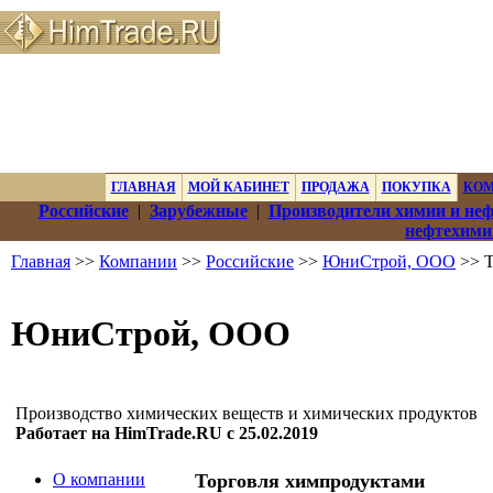
ГЛАВНАЯ
МОЙ КАБИНЕТ
ПРОДАЖА
ПОКУПКА
КО
Российские
|
Зарубежные
|
Производители химии и не
нефтехими
Главная
>>
Компании
>>
Российские
>>
ЮниСтрой, ООО
>> Т
ЮниСтрой, ООО
Производство химических веществ и химических продуктов
Работает на HimTrade.RU с 25.02.2019
О компании
Торговля химпродуктами