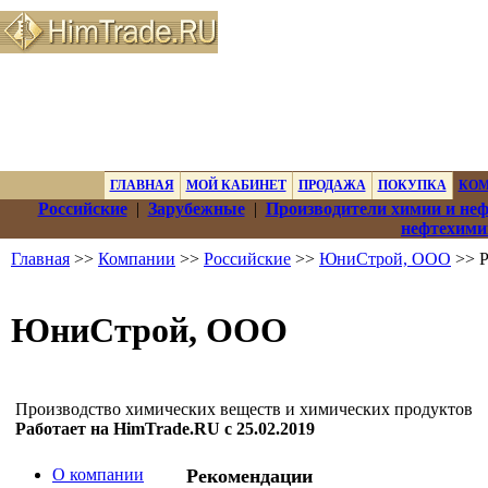
ГЛАВНАЯ
МОЙ КАБИНЕТ
ПРОДАЖА
ПОКУПКА
КО
Российские
|
Зарубежные
|
Производители химии и не
нефтехими
Главная
>>
Компании
>>
Российские
>>
ЮниСтрой, ООО
>> Р
ЮниСтрой, ООО
Производство химических веществ и химических продуктов
Работает на HimTrade.RU с 25.02.2019
О компании
Рекомендации