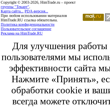
Copyright © 2003-2026, HimTrade.ru – проект
группы "Текарт"
.
Карта сайта...
PDA-версия...
При любом использовании материалов
HimTrade.RU ссылка обязательна.
Политика конфиденциальности
Пользовательское соглашение
Реклама на HimTrade.RU
Для улучшения работы с
пользователями мы исполь
эффективности сайта мы
Нажмите «Принять», ес
обработки cookie и ва
всегда можете отключит