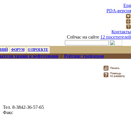
Eng
PDA-версия
Контакты
Сейчас на сайте
12 посетителей
ЕНИЙ
ФОРУМ
О ПРОЕКТЕ
атели химии и нефтехимии
|
Рейтинг трейдеров
Тел. 8-3842-36-57-65
Факс