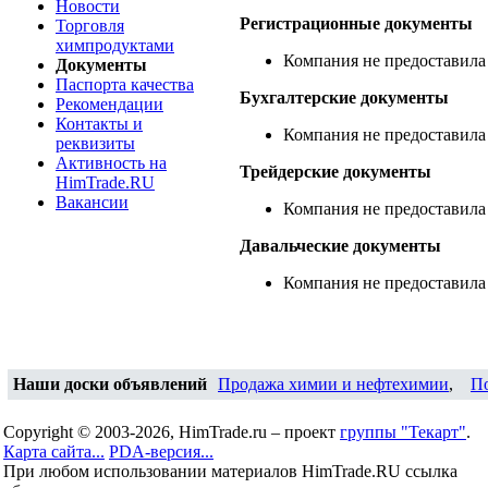
Новости
Регистрационные документы
Торговля
химпродуктами
Компания не предоставила
Документы
Паспорта качества
Бухгалтерские документы
Рекомендации
Контакты и
Компания не предоставила
реквизиты
Активность на
Трейдерские документы
HimTrade.RU
Вакансии
Компания не предоставила
Давальческие документы
Компания не предоставила
Наши доски объявлений
Продажа химии и нефтехимии
,
П
Copyright © 2003-2026, HimTrade.ru – проект
группы "Текарт"
.
Карта сайта...
PDA-версия...
При любом использовании материалов HimTrade.RU ссылка