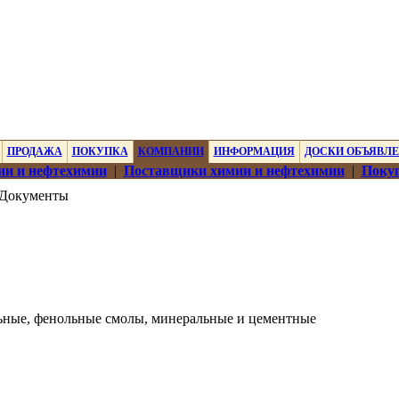
ПРОДАЖА
ПОКУПКА
КОМПАНИИ
ИНФОРМАЦИЯ
ДОСКИ ОБЪЯВЛ
ии и нефтехимии
|
Поставщики химии и нефтехимии
|
Покуп
Документы
ьные, фенольные смолы, минеральные и цементные