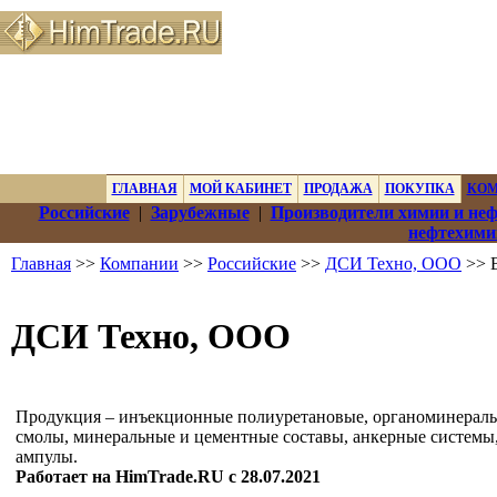
ГЛАВНАЯ
МОЙ КАБИНЕТ
ПРОДАЖА
ПОКУПКА
КО
Российские
|
Зарубежные
|
Производители химии и не
нефтехими
Главная
>>
Компании
>>
Российские
>>
ДСИ Техно, ООО
>> 
ДСИ Техно, ООО
Продукция – инъекционные полиуретановые, органоминерал
смолы, минеральные и цементные составы, анкерные системы
ампулы.
Работает на HimTrade.RU с 28.07.2021