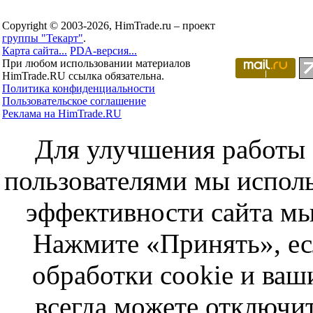
Copyright © 2003-2026, HimTrade.ru – проект
группы "Текарт"
.
Карта сайта...
PDA-версия...
При любом использовании материалов
HimTrade.RU ссылка обязательна.
Политика конфиденциальности
Пользовательское соглашение
Реклама на HimTrade.RU
Для улучшения работы с
пользователями мы исполь
эффективности сайта мы
Нажмите «Принять», ес
обработки cookie и ва
всегда можете отключит