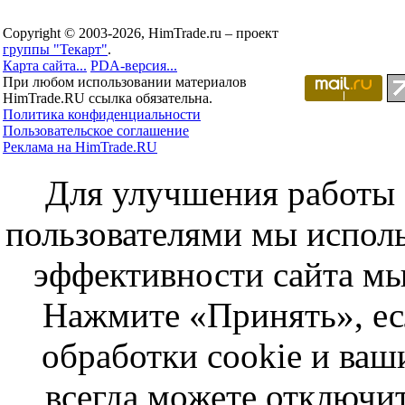
Copyright © 2003-2026, HimTrade.ru – проект
группы "Текарт"
.
Карта сайта...
PDA-версия...
При любом использовании материалов
HimTrade.RU ссылка обязательна.
Политика конфиденциальности
Пользовательское соглашение
Реклама на HimTrade.RU
Для улучшения работы с
пользователями мы исполь
эффективности сайта мы
Нажмите «Принять», ес
обработки cookie и ва
всегда можете отключит