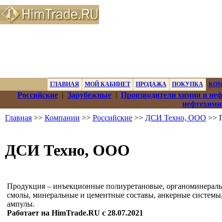
ГЛАВНАЯ
МОЙ КАБИНЕТ
ПРОДАЖА
ПОКУПКА
КО
Российские
|
Зарубежные
|
Производители химии и не
нефтехими
Главная
>>
Компании
>>
Российские
>>
ДСИ Техно, ООО
>> П
ДСИ Техно, ООО
Продукция – инъекционные полиуретановые, органоминерал
смолы, минеральные и цементные составы, анкерные системы
ампулы.
Работает на HimTrade.RU с 28.07.2021