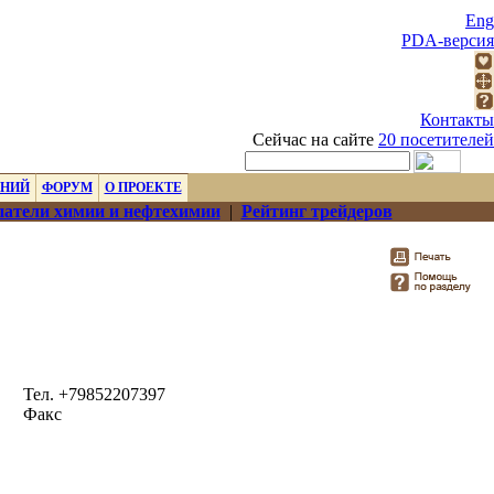
Eng
PDA-версия
Контакты
Сейчас на сайте
20 посетителей
ЕНИЙ
ФОРУМ
О ПРОЕКТЕ
атели химии и нефтехимии
|
Рейтинг трейдеров
Тел. +79852207397
Факс