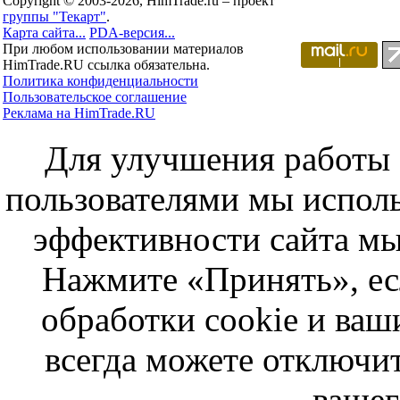
Copyright © 2003-2026, HimTrade.ru – проект
группы "Текарт"
.
Карта сайта...
PDA-версия...
При любом использовании материалов
HimTrade.RU ссылка обязательна.
Политика конфиденциальности
Пользовательское соглашение
Реклама на HimTrade.RU
Для улучшения работы с
пользователями мы исполь
эффективности сайта мы
Нажмите «Принять», ес
обработки cookie и ва
всегда можете отключит
вашег