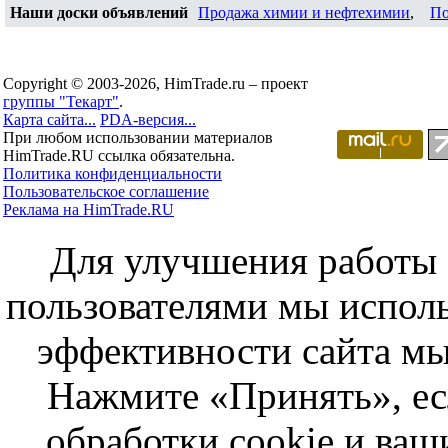
Наши доски объявлений
Продажа химии и нефтехимии
,
По
Copyright © 2003-2026, HimTrade.ru – проект
группы "Текарт"
.
Карта сайта...
PDA-версия...
При любом использовании материалов
HimTrade.RU ссылка обязательна.
Политика конфиденциальности
Пользовательское соглашение
Реклама на HimTrade.RU
Для улучшения работы с
пользователями мы исполь
эффективности сайта мы
Нажмите «Принять», ес
обработки cookie и ва