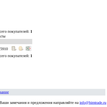
сего покупателей:
1
кты
55910
сего покупателей:
1
вание
Ваши замечания и предложения направляйте на
info@himtrade.ru