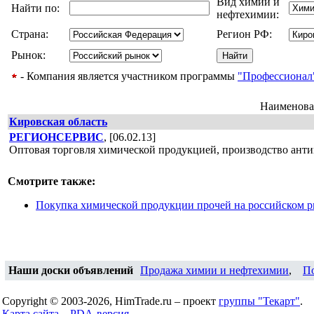
Вид химии и
Найти по:
нефтехимии:
Страна:
Регион РФ:
Рынок:
- Компания является участником программы
"Профессионал
Наименова
Кировская область
РЕГИОНСЕРВИС
, [06.02.13]
Оптовая торговля химической продукцией, производство анти
Смотрите также:
Покупка химической продукции прочей на российском 
Наши доски объявлений
Продажа химии и нефтехимии
,
П
Copyright © 2003-2026, HimTrade.ru – проект
группы "Текарт"
.
Карта сайта...
PDA-версия...