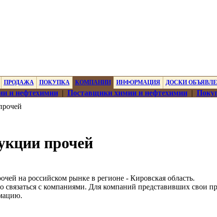
ПРОДАЖА
ПОКУПКА
КОМПАНИИ
ИНФОРМАЦИЯ
ДОСКИ ОБЪЯВЛ
ии и нефтехимии
|
Поставщики химии и нефтехимии
|
Покуп
прочей
укции прочей
чей на российском рынке в регионе - Кировская область.
о связаться с компаниями. Для компаний представивших свои п
мацию.