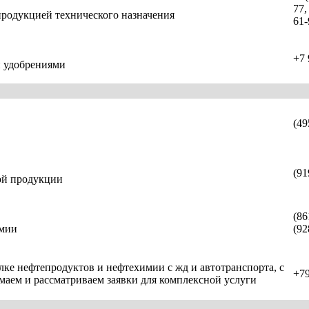
77,
родукцией технического назначения
61-
+7 
и удобрениями
(49
(91
ой продукции
(86
имии
(92
лке нефтепродуктов и нефтехимии с жд и автотранспорта, с
+7
аем и рассматриваем заявки для комплексной услуги