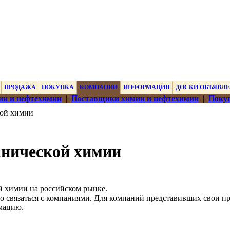
ПРОДАЖА
ПОКУПКА
КОМПАНИИ
ИНФОРМАЦИЯ
ДОСКИ ОБЪЯВЛ
ии и нефтехимии
|
Поставщики химии и нефтехимии
|
Покуп
кой химии
анической химии
й химии на российском рынке.
о связаться с компаниями. Для компаний представивших свои п
мацию.