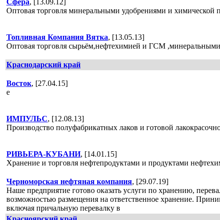
Сфера
, [13.09.12]
Оптовая торговля минеральными удобрениями и химической п
Топливная Компания Вятка
, [13.05.13]
Оптовая торговля сырьём,нефтехимией и ГСМ ,минеральным
Краснодарский край
Восток
, [27.04.15]
е
ИМПУЛЬС
, [12.08.13]
Производство полуфабрикатных лаков и готовой лакокрасочн
РИВЬЕРА-КУБАНИ
, [14.01.15]
Хранение и торговля нефтепродуктами и продуктами нефтех
Черноморская нефтяная компания
, [29.07.19]
Наше предприятие готово оказать услуги по хранению, перева
возможностью размещения на ответственное хранение. Приним
включая причальную перевалку в
Красноярский край