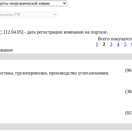
"
, [12.04.05] - дата регистрации компании на портале.
Всего покупател
1
2
3
4
5
ование
(96
истика, грузоперевозки, производство углегазохимии.
(38
(92