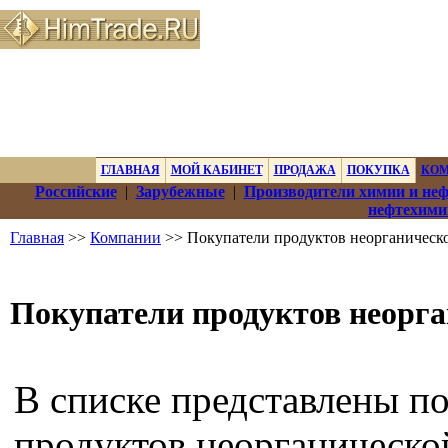
ГЛАВНАЯ
МОЙ КАБИНЕТ
ПРОДАЖА
ПОКУПКА
КО
Российские
|
Зарубежные
|
Производители химии и не
нефтехими
Главная
>>
Компании
>> Покупатели продуктов неорганическ
Покупатели продуктов неорг
В списке представлены п
продуктов неорганическо