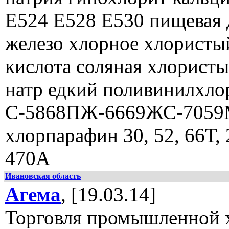
Е524 Е528 Е530 пищевая 
железо хлорное хлористы
кислота соляная хлорист
натр едкий поливинилхл
С-5868ПЖ-6669ЖС-7059
хлорпарафин 30, 52, 66Т, 
470А
Ивановская область
Агема
, [19.03.14]
Торговля промышленной 