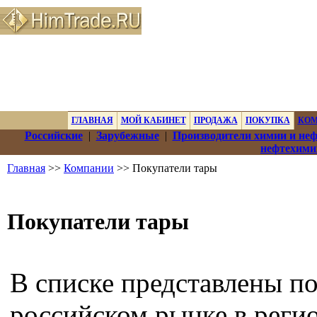
ГЛАВНАЯ
МОЙ КАБИНЕТ
ПРОДАЖА
ПОКУПКА
КО
Российские
|
Зарубежные
|
Производители химии и не
нефтехими
Главная
>>
Компании
>> Покупатели тары
Покупатели тары
В списке представлены по
российском рынке в регио