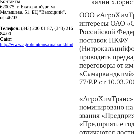
калий хлорис
Контакты
620075, г. Екатеринбург, ул.
Малышева, 51, БЦ "Высоцкий",
ООО «АгроХимТр
оф.46/03
интересы ОАО «С
Телефон:
(343) 200-01-87, (343) 216-
Российской Феде
84-00
поставок НКФУ
Сайт:
http://www.agrohimtrans.ru/about.html
(Нитрокальцийфо
проводить предв
переговоры от и
«Самаркандкимë»
77/Р.Р от 10.03.200
«АгроХимТранс» в
номинировано на
звания «Предприя
«Предприятие год
отличаются дост