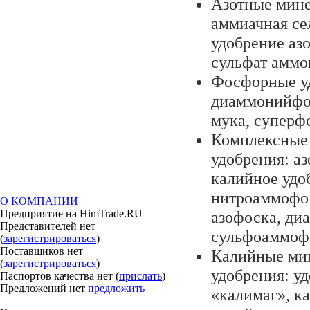
Азотные мине
аммиачная се
удобрение азо
сульфат аммо
Фосфорные у
диаммонийфо
мука, суперф
Комплексные
удобрения: а
калийное удо
нитроаммофос
О КОМПАНИИ
Предприятие на HimTrade.RU
азофоска, ди
Представителей нет
сульфоаммоф
(
зарегистрироваться
)
Поставщиков нет
Калийные ми
(
зарегистрироваться
)
удобрения: у
Паспортов качества нет (
прислать
)
Предложений нет
предложить
«калимаг», к