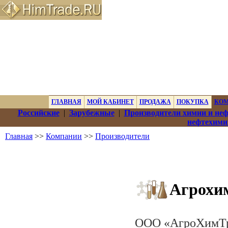
ГЛАВНАЯ
МОЙ КАБИНЕТ
ПРОДАЖА
ПОКУПКА
КО
Российские
|
Зарубежные
|
Производители химии и не
нефтехими
Главная
>>
Компании
>>
Производители
Агрохи
ООО «АгроХимТра