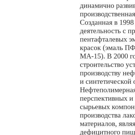
динамично разви
производственная
Созданная в 1998
деятельность с п
пентафталевых э
красок (эмаль ПФ
МА-15). В 2000 г
строительство ус
производству не
и синтетической
Нефтеполимерная
перспективных и
сырьевых компон
производства ла
материалов, явля
дефицитного пищ