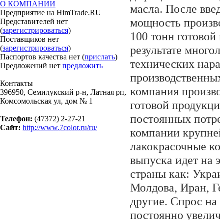
О КОМПАНИИ
масла. После вве
Предприятие на HimTrade.RU
мощность произво
Представителей нет
(
зарегистрироваться
)
100 тонн готовой
Поставщиков нет
результате много
(
зарегистрироваться
)
Паспортов качества нет (
прислать
)
технических нар
Предложений нет
предложить
производственны
Контакты
компания произво
396950, Семилукский р-н, Латная рп,
Комсомольская ул, дом № 1
готовой продукци
постоянных потр
Телефон:
(47372) 2-27-21
Сайт:
http://www.7color.ru/ru/
компании крупне
лакокрасочные к
выпуска идет на э
страны как: Укра
Молдова, Иран, Г
другие. Спрос на
постоянно увелич