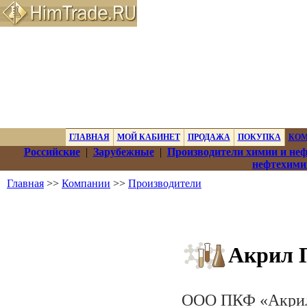
ГЛАВНАЯ
МОЙ КАБИНЕТ
ПРОДАЖА
ПОКУПКА
КО
Российские
|
Зарубежные
|
Производители химии и не
нефтехими
Главная
>>
Компании
>>
Производители
Акрил 
ООО ПКФ «Акрил