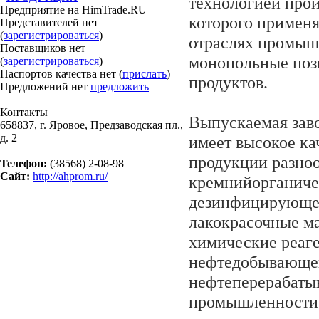
технологией прои
Предприятие на HimTrade.RU
которого применя
Представителей нет
(
зарегистрироваться
)
отраслях промыш
Поставщиков нет
монопольные поз
(
зарегистрироваться
)
Паспортов качества нет (
прислать
)
продуктов.
Предложений нет
предложить
Контакты
Выпускаемая зав
658837, г. Яровое, Предзаводская пл.,
д. 2
имеет высокое ка
продукции разноо
Телефон:
(38568) 2-08-98
Сайт:
http://ahprom.ru/
кремнийорганиче
дезинфицирующее
лакокрасочные м
химические реаг
нефтедобывающе
нефтеперерабат
промышленности,