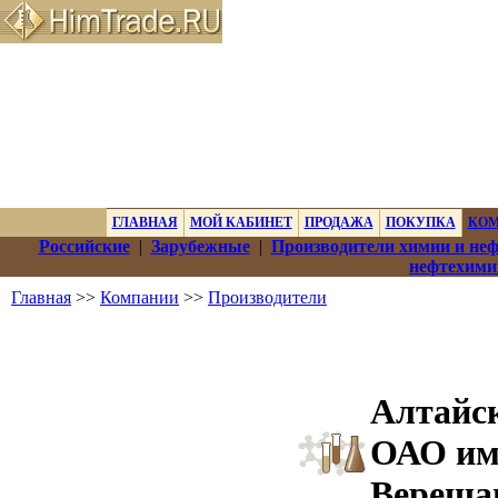
ГЛАВНАЯ
МОЙ КАБИНЕТ
ПРОДАЖА
ПОКУПКА
КО
Российские
|
Зарубежные
|
Производители химии и не
нефтехими
Главная
>>
Компании
>>
Производители
Алтайс
ОАО им.
Вереща