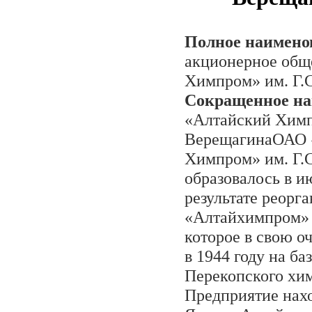
Полное наимено
акционерное общ
Химпром» им. Г.
Сокращенное на
«Алтайский Химп
ВерещагинаОАО 
Химпром» им. Г.
образовалось в ию
результате реорг
«Алтайхимпром» 
которое в свою о
в 1944 году на ба
Перекопского хим
Предприятие нахо