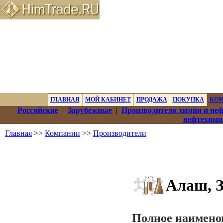
ГЛАВНАЯ
МОЙ КАБИНЕТ
ПРОДАЖА
ПОКУПКА
КО
Российские
|
Зарубежные
|
Производители химии и не
нефтехими
Главная
>>
Компании
>>
Производители
Алаш, 
Полное наимено