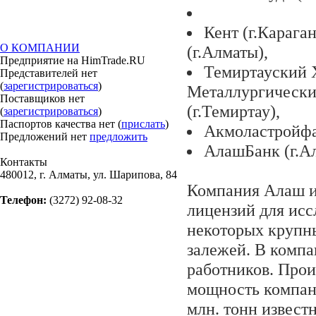
Кент (г.Карага
О КОМПАНИИ
(г.Алматы),
Предприятие на HimTrade.RU
Темиртауский 
Представителей нет
(
зарегистрироваться
)
Металлургически
Поставщиков нет
(г.Темиртау),
(
зарегистрироваться
)
Паспортов качества нет (
прислать
)
Акмоластройфая
Предложений нет
предложить
АлашБанк (г.А
Контакты
480012, г. Алматы, ул. Шарипова, 84
Компания Алаш и
Телефон:
(3272) 92-08-32
лицензий для исс
некоторых крупн
залежей. В компа
работников. Прои
мощность компани
млн. тонн известн