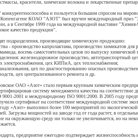
стмассы, красители, химческие волокна и лекарственные препар
онкурентноспособна и пользуется большим спросом на миров
 в Копенгагене КОАО "АЗОТ" был вручен международный приз "З
ции, а в Сентябре 1999 года на международной выставке "Хими
окое качество продукции".
одят подразделения, производящие химическую продукцию:
тва - производство капролактама, производство химикатов для р
мамида, восемь самостоятельных цехов по выпуску химической 
деления: железнодорожное производство, автотранспортный це
ех электроснабжения, цех КИПиА, цех теплоснабжения;
анализования, цех по диагностированию опасных производствен
водств, цех централизованного ремонта и др.
еровское ОАО «Азот» стало первым крупным химическим предпри
сертифицировав систему менеджмента качества на соответствие д
9001-2001 и международному ISO 9001:2000. В 2005 году предп
олучило сертификат на соответствие международной системе эко
году «Азот» выполнил более 100 мероприятий по экологической
ей. Загрузка мощностей на заводе год от года растет, в отдельны
вие на окружающую среду ни только не увеличивается, но на нек
ижается.
ндарта, предприятие ежегодно подтверждает жизнеспособность и