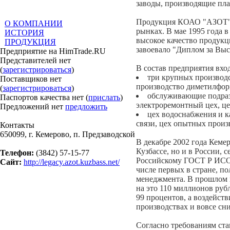
заводы, производящие пла
Продукция КОАО "АЗОТ" к
О КОМПАНИИ
рынках. В мае 1995 года
ИСТОРИЯ
высокое качество продук
ПРОДУКЦИЯ
завоевало "Диплом за Выс
Предприятие на HimTrade.RU
Представителей нет
В состав предприятия вх
(
зарегистрироваться
)
три крупных производс
Поставщиков нет
производство диметилфор
(
зарегистрироваться
)
обслуживающие подраз
Паспортов качества нет (
прислать
)
электроремонтный цех, ц
Предложений нет
предложить
цех водоснабжения и к
связи, цех опытных произ
Контакты
650099, г. Кемерово, п. Предзаводской
В декабре 2002 года Кем
Кузбассе, но и в России, 
Телефон:
(3842) 57-15-77
Российскому ГОСТ Р ИСО 
Сайт:
http://legacy.azot.kuzbass.net/
числе первых в стране, п
менеджмента. В прошлом 
на это 110 миллионов рубл
99 процентов, а воздейст
производствах и вовсе сн
Согласно требованиям ста