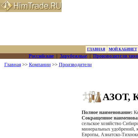
ГЛАВНАЯ
МОЙ КАБИНЕТ
Российские
|
Зарубежные
|
Производители хим
Главная
>>
Компании
>>
Производители
АЗОТ, К
Полное наименование:
К
Сокращенное наименова
сельское хозяйство Сиби
минеральных удобрений, 
Европы, Азиатско-Тихооке