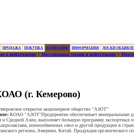
ПРОДАЖА
ПОКУПКА
КОМПАНИИ
ИНФОРМАЦИЯ
ДОСКИ ОБЪЯВЛ
ии и нефтехимии
|
Поставщики химии и нефтехимии
|
Покуп
ОАО (г. Кемерово)
емеровское открытое акционерное общество "АЗОТ"
ние:
КОАО "АЗОТ"Предприятие обеспечивает минеральными у
ри и Средней Азии, выполняет большую программу экспортных п
капролактама, ионнообменных смол и другой продукции в стра
анского региона, Америки, Китай. Продукция органического си