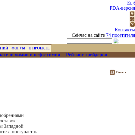
Eng
PDA-версия
Контакты
Сейчас на сайте
74 посетителя
ЕНИЙ
ФОРУМ
О ПРОЕКТЕ
атели химии и нефтехимии
|
Рейтинг трейдеров
добрениями
оставок
ны Западной
нтеза поступает на