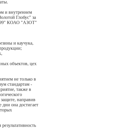
аты.
ом и внутреннем
олотой Глобус" за
я-99" КОАО "АЗОТ"
езины и каучука,
продукции;
х,
ных объектов, цех
ятием не только в
вум стандартам -
риятие, также в
логического
 защите, направив
е дни она достигает
оторых
 результативность