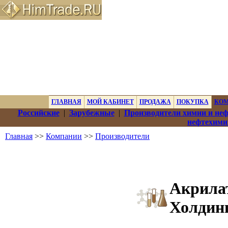
ГЛАВНАЯ
МОЙ КАБИНЕТ
ПРОДАЖА
ПОКУПКА
КО
Российские
|
Зарубежные
|
Производители химии и не
нефтехими
Главная
>>
Компании
>>
Производители
Акрила
Холдин