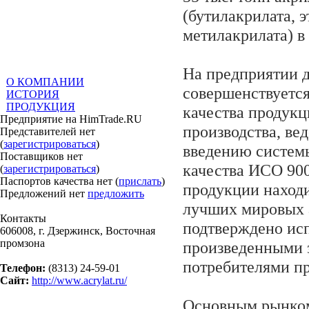
(бутилакрилата, 
метилакрилата) в 
На предприятии д
О КОМПАНИИ
совершенствуется
ИСТОРИЯ
ПРОДУКЦИЯ
качества продукц
Предприятие на HimTrade.RU
производства, вед
Представителей нет
(
зарегистрироваться
)
введению систем
Поставщиков нет
качества ИСО 900
(
зарегистрироваться
)
Паспортов качества нет (
прислать
)
продукции находи
Предложений нет
предложить
лучших мировых а
Контакты
подтверждено ис
606008, г. Дзержинск, Восточная
промзона
произведенными
потребителями п
Телефон:
(8313) 24-59-01
Сайт:
http://www.acrylat.ru/
Основным рынко