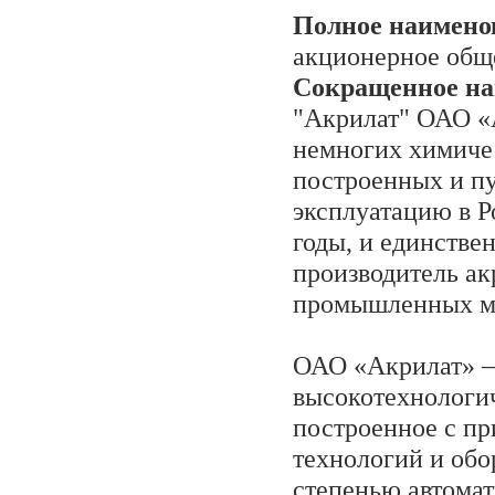
Полное наимено
акционерное общ
Сокращенное на
"Акрилат" ОАО «
немногих химичес
построенных и п
эксплуатацию в Р
годы, и единстве
производитель ак
промышленных м
ОАО «Акрилат» 
высокотехнологи
построенное с п
технологий и обо
степенью автома