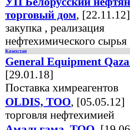
УП Белорусский нефтя
торговый дом
, [22.11.12]
закупка , реализация
нефтехимического сырья
Казахстан
General Equipment Qaz
[29.01.18]
Поставка химреагентов
OLDIS, ТОО
, [05.05.12]
торговля нефтехимией
Амальгама, ТОО
, [19.0