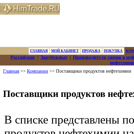
ГЛАВНАЯ
МОЙ КАБИНЕТ
ПРОДАЖА
ПОКУПКА
КО
Российские
|
Зарубежные
|
Производители химии и не
нефтехими
Главная
>>
Компании
>> Поставщики продуктов нефтехимии
Поставщики продуктов нефт
В списке представлены п
продуктов нефтехимии на