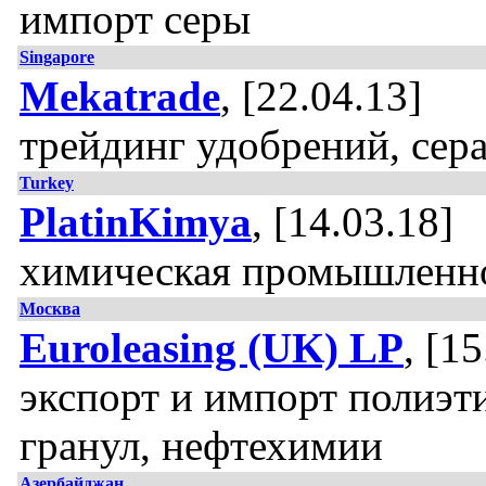
импорт серы
Singapore
Mekatrade
, [22.04.13]
трейдинг удобрений, сер
Turkey
PlatinKimya
, [14.03.18]
химическая промышленн
Москва
Euroleasing (UK) LP
, [1
экспорт и импорт полиэт
гранул, нефтехимии
Азербайджан