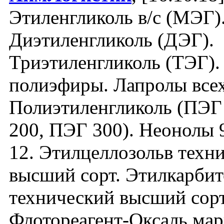
Этиленгликоль в/с (МЭГ)
Диэтиленгликоль (ДЭГ).
Триэтиленгликоль (ТЭГ).
полиэфиры. Лапролы всех
Полиэтиленгликоль (ПЭГ
200, ПЭГ 300). Неонолы 9-
12. Этилцеллозольв техн
высший сорт. Этилкарбит
технический высший сорт
Флотореагент-Оксаль мар