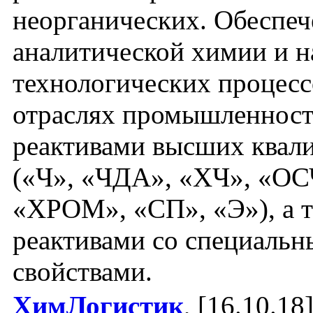
неорганических. Обеспеч
аналитической химии и 
технологических процесс
отраслях промышленнос
реактивами высших квал
(«Ч», «ЧДА», «ХЧ», «ОС
«ХРОМ», «СП», «Э»), а 
реактивами со специаль
свойствами.
ХимЛогистик
, [16.10.18