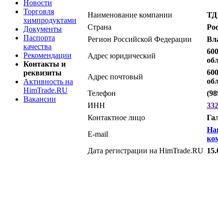
Новости
Торговля
Наименование компании
ТД
химпродуктами
Страна
Ро
Документы
Паспорта
Регион Российской Федерации
Вл
качества
60
Рекомендации
Адрес юридический
об
Контакты и
60
реквизиты
Адрес почтовый
об
Активность на
HimTrade.RU
Телефон
(98
Вакансии
ИНН
33
Контактное лицо
Га
На
E-mail
ко
Дата регистрации на HimTrade.RU
15.