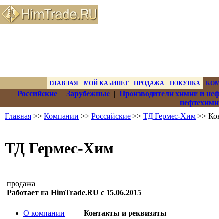
ГЛАВНАЯ
МОЙ КАБИНЕТ
ПРОДАЖА
ПОКУПКА
КО
Российские
|
Зарубежные
|
Производители химии и не
нефтехими
Главная
>>
Компании
>>
Российские
>>
ТД Гермес-Хим
>> Кон
ТД Гермес-Хим
продажа
Работает на HimTrade.RU с 15.06.2015
О компании
Контакты и реквизиты